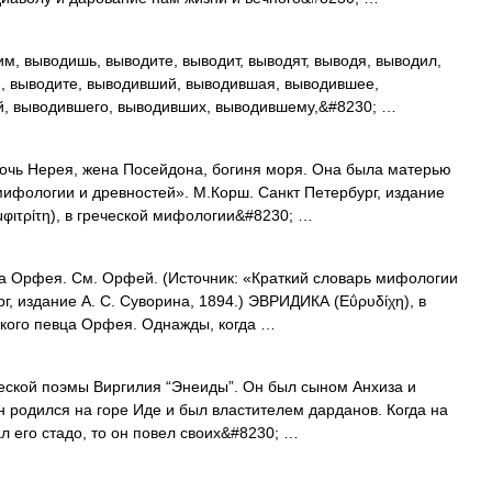
м, выводишь, выводите, выводит, выводят, выводя, выводил,
и, выводите, выводивший, выводившая, выводившее,
й, выводившего, выводивших, выводившему,&#8230; …
. Дочь Нерея, жена Посейдона, богиня моря. Она была матерью
мифологии и древностей». М.Корш. Санкт Петербург, издание
φιτρίτη), в греческой мифологии&#8230; …
ена Орфея. См. Орфей. (Источник: «Краткий словарь мифологии
г, издание А. С. Суворина, 1894.) ЭВРИДИКА (Εΰρυδίχη), в
ского певца Орфея. Однажды, когда …
ической поэмы Виргилия “Энеиды”. Он был сыном Анхиза и
родился на горе Иде и был властителем дарданов. Когда на
л его стадо, то он повел своих&#8230; …