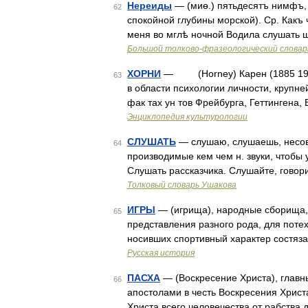
Нереиды
— (миѳ.) пятьдесятъ нимфъ, 
62
спокойной глубины морской). Ср. Какъ 
меня во мглѣ ночной Водила слушать
Большой толково-фразеологический словар
ХОРНИ
— (Horney) Карен (1885 1952)
63
в области психологии личности, кру
фак тах ун тов Фрейбурга, Геттингена,
Энциклопедия культурологии
СЛУШАТЬ
— слушаю, слушаешь, несов. 
64
производимые кем чем н. звуки, чтобы
Слушать рассказчика. Слушайте, гово
Толковый словарь Ушакова
ИГРЫ
— (игрища), народные сборища, 
65
представления разного рода, для потех
носивших спортивный характер состяз
Русская история
ПАСХА
— (Воскресение Христа), главн
66
апостолами в честь Воскресения Христ
Христа всего человечества от рабства