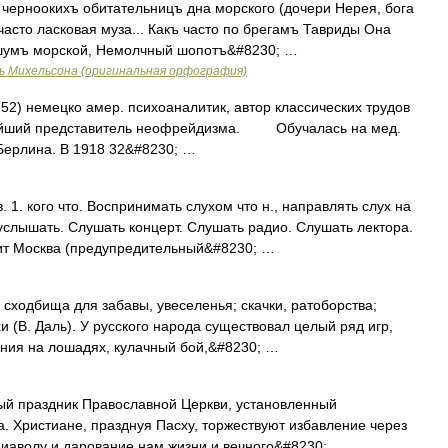
черноокихъ обитательницъ дна морского (дочери Нерея, бога
часто ласковая муза... Какъ часто по брегамъ Тавриды Она
 шумъ морской, Немолчный шопотъ&#8230; …
ь Михельсона (оригинальная орфография)
 немецко амер. психоаналитик, автор классических трудов
пнейший представитель неофрейдизма. Обучалась на мед.
 Берлина. В 1918 32&#8230; …
1. кого что. Воспринимать слухом что н., направлять слух на
 услышать. Слушать концерт. Слушать радио. Слушать лектора.
рит Москва (предупредительный&#8230; …
сходбища для забавы, увеселенья; скачки, ратоборства;
и (В. Даль). У русского народа существовал целый ряд игр,
ания на лошадях, кулачный бой,&#8230; …
ый праздник Православной Церкви, установленный
а. Христиане, празднуя Пасху, торжествуют избавление через
 диаволу и дарование нам жизни и вечного&#8230; …