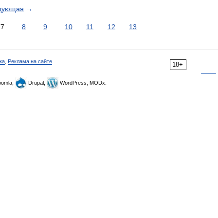
дующая
→
7
8
9
10
11
12
13
ка
,
Реклама на сайте
18+
omla,
Drupal,
WordPress, MODx.