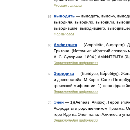
Русская история
выводить
— выводить, вывожу, выводи
67
выводила, выводило, выводили, вывод
выводившие, выводившего, выводивше
Формы слов
Амфитрита
— (Amphitrite, Αμφιτρίτη)
68
Тритона. (Источник: «Краткий словарь 
А. С. Суворина, 1894.) АМФИТРИТА (Άμ
Энциклопедия мифологии
Эвридика
— (Euridyce, Ευ̉ρυδίχη). Ж
69
и древностей». М.Корш. Санкт Петербур
греческой мифологии: 1) жена фракий
Энциклопедия мифологии
Эней
— 1)(Aeneas, Αὶνείας). Герой эп
70
Афродиты и родственником Приама. Он 
горе Иде на Энея напал Ахиллес и угна
Энциклопедия мифологии