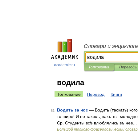
Словари и энциклоп
academic.ru
Толкования
Переводы
водила
Толкование
Перевод
Книги
Водить за нос
— Водить (таскать) кого
61
то шире! И не такихъ, какъ ты, молодцо
Ср. Студенты всѣ влюблялись въ нее..
Большой толково-фразеологический словар