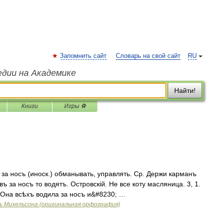
Запомнить сайт
Словарь на свой сайт
RU
едии на Академике
Найти!
Книги
Игры ⚽
 за носъ (иноск.) обманывать, управлять. Ср. Держи карманъ
въ за носъ то водятъ. Островскій. Не все коту масляница. 3, 1.
. Она всѣхъ водила за носъ и&#8230; …
ь Михельсона (оригинальная орфография)