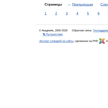
Страницы
←
Предыдущая
Сле
1
2
3
4
5
6
© Академик, 2000-2026
Обратная связь:
Техподдерж
👣 Путешествия
Экспорт словарей на сайты
, сделанные на PHP,
Jo